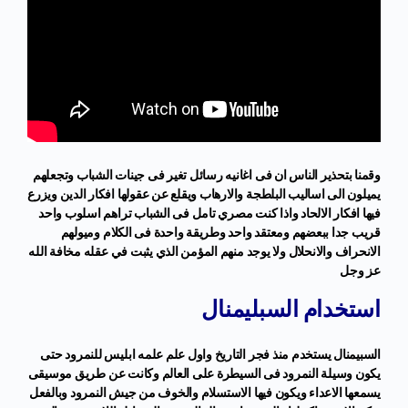
وقمنا بتحذير الناس ان فى اغانيه رسائل تغير فى جينات الشباب وتجعلهم
يميلون الى اساليب البلطجة والارهاب ويقلع عن عقولها افكار الدين ويزرع
فيها افكار الالحاد واذا كنت مصري تامل فى الشباب تراهم اسلوب واحد
قريب جدا ببعضهم ومعتقد واحد وطريقة واحدة فى الكلام وميولهم
الانحراف والانحلال ولا يوجد منهم المؤمن الذي يثبت في عقله مخافة الله
عز وجل
استخدام السبليمنال
السبيمنال يستخدم منذ فجر التاريخ واول علم علمه ابليس للنمرود حتى
يكون وسيلة النمرود فى السيطرة على العالم وكانت عن طريق موسيقى
يسمعها الاعداء ويكون فيها الاستسلام والخوف من جيش النمرود وبالفعل