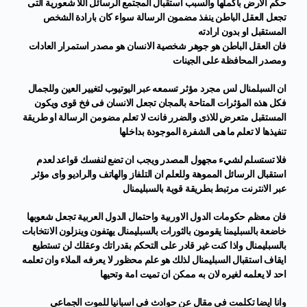
حكم الارض باكملها والسبب استقبال المجتمع الرسائل اللا شعورية التى
تجعل العقل الباطن ينفذ مضمون الرسالة سواء كان بارادة الشخص
المستقبل او بدون ارادته
فان العقل الباطن هو جوهر شخصية الانسان هو مصدر استمرار العادات
ومصدر المحافظة على الجينات
ان السبلمنال لس مجرد مؤثر تسمعه عبر اليوتيوب لتغيير العين وللجمال
فكل هذه المؤثرات المتاحة بالمجان تجعل الانسان فى فخ قوى ويكون
المستقبل متعرض للاذى والضرر فانت لا تعلم مضومن الرسالة او طريقة
تنفيذها لا تعلم ما هى الشفرة الموجودة بداخلها
فلا تستسلم لشيء مجهول المصدر ويجب ان تضع لنفسك قواعد لعدم
استقبال الرسائل المموهة وللعلم ان التلفاز والهاتف والراديو واى مؤثر
عبر الانترنت مرتبط بطريقة قوية بالسبليمنال
فان معظم حكومات الدول الاوربية واحتمال الدول العربية تجعل شعوبها
خاضعة بالسبليمنا يقومون بالثورات بالسبليمنال يهتفون وينزلون الانتخابات
بالسبليمنال واذا كنت غير قادر على التحكم بقدراتك وعقلك لن تستطيع
ايقاف استقبال السبليمنال لذلك هو علم محظور لا يعرفه الملاء وان تعلمه
احد لا يعلمه لغيره لان به ممكن ان تميت امة وتحيها
وانا ايضا تكلمت فى مقال عن حوادث فى اسبانيا للموت الجماعى