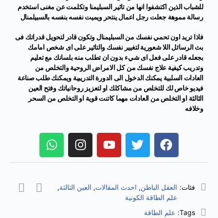
للشباب الذين اكتشفوا انها من تاثير السبليمنا وتكلمت عن مغنى استخدم
رسالة مموهة جعلت رجل اعمال ينتحر ويميت نفسه بنفسه بالسبيلمنال
فاذا تريد اون تحمي نفسك من السبليمنال وتكون قادر لتحويل قدراتك فى
بث الرسائل اللا شعورية لتغيير نفسك والتاثير على اى شخص امامك
بجعله قادر على فعل اى شيء بدون ان تطلب منه بلسانك مع تعليم
وتدريب كيفية علاج نفسك من كل الامراض الروحية والتخلص من
العادات السلبية يمكنك الدخول الى الدورة التدريبية ويمكنك طلب صناعة
فيديو خاص لك للتخلص من مشاكلك او لتعزيز روحانياتك وفتح العين
الثالثة او التخلص من العادات مهما كاتنت قوية او التخلص من السحر
وخلافه
فئات:
العقل الباطن
,
احدث المقالات
,
العين الثالثة
,
علم الطاقة الكونية
Tags:
علم الطاقة