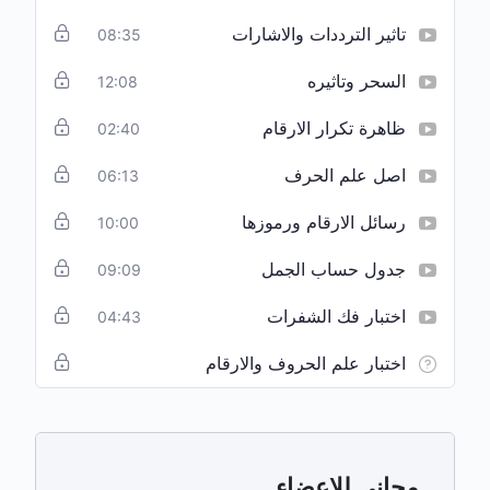
من خلال علم الأرقام والحروف، واستخدامها في التطور
تاثير الترددات والاشارات
08:35
الشخصي والروحي.
السحر وتاثيره
12:08
هل أنت مستعد لكشف الشيفرة السرية لحياتك؟ انضم إلينا
الآن!
ظاهرة تكرار الارقام
02:40
اصل علم الحرف
06:13
رسائل الارقام ورموزها
10:00
جدول حساب الجمل
09:09
اختبار فك الشفرات
04:43
اختبار علم الحروف والارقام
مجاني للاعضاء