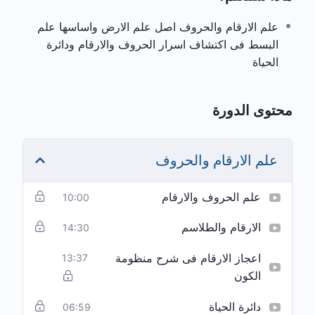
ما هو علم الأرقام؟
– فهم العلاقة بين الأرقام والطاقة
علم الارقام والحروف اصل علم الارض واساسها علم
الكونية
البسط فى اكتشاف اسرار الحروف والارقام ودائرة
الحياة
تحليل الأرقام الشخصية
– كيف تؤثر أرقام ميلادك
واسمك على مصيرك؟
علم الحروف والطاقة الروحية
– كشف أسرار
محتوى الدورة
الحروف وتأثيرها على الذبذبات الطاقية
دلالة الأرقام في الحياة اليومية
– كيف تفسر الرسائل
علم الارقام والحروف
الرقمية التي تراها باستمرار؟
الأرقام الكارمية والمصيرية
– كيف تكشف ماضيك
علم الحروف والارقام
ومستقبلك من خلال الأرقام؟
10:00
تفعيل طاقة الأرقام والحروف
– استخدام الترددات
الارقام والطلاسم
14:30
الطاقية لبرمجة واقعك
العلاج بالأرقام والحروف
– كيفية استخدام الأرقام
اعجاز الارقام فى شرح منظومة
13:37
الكون
لرفع طاقتك وتحقيق التوازن
دائرة الحياة
06:59
هذه الدورة مناسبة لكل من يسعى لفهم أسرار الحياة