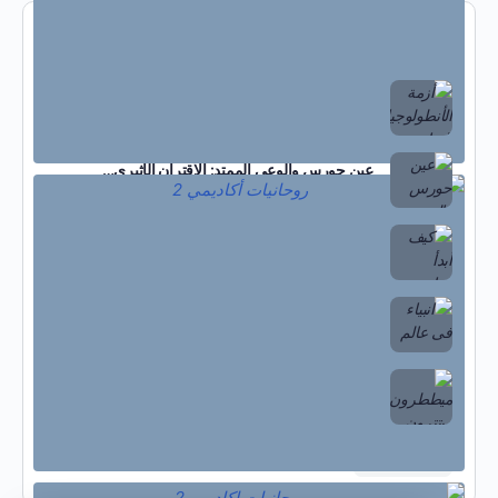
المشاركات الاخيرة
301 أزمة الأنطولوجيا الرياضية (بين الاختراع…
عين حورس والوعي الممتد: الاقتران الأثيري…
كيف أبدأ ممارسة التأمل التجريدي للارتقاء…
انبياء فى عالم اخر
الملاك ميتترون – ميططرون
اظهار الكل