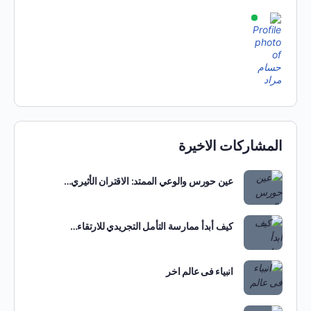
المشاركات الاخيرة
عين حورس والوعي الممتد: الاقتران الأثيري…
كيف أبدأ ممارسة التأمل التجريدي للارتقاء…
انبياء فى عالم اخر