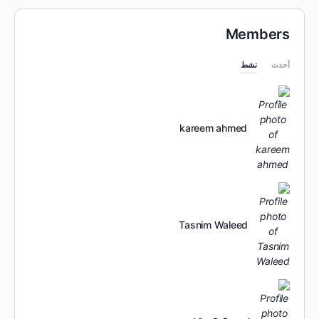
Members
أحدث
نشط
kareem ahmed
Tasnim Waleed