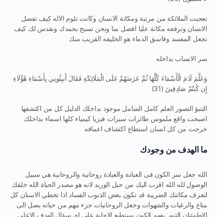
تعجبت الملائكة من مرتبة ومكانة الانسان وكانت تلوم الاله كيف تفضل
الانسان وترفعه مكانة عليا افضل منا ونحن نسبح بحمدك ونقدس لك كيف
تجعل المفسد وفاسق الدماء هو الخليفه القريب منك
سر الانساب بداخله
وَعَلَّمَ آدَمَ الْأَسْمَاءَ كُلَّهَا ثُمَّ عَرَضَهُمْ عَلَى الْمَلَائِكَةِ فَقَالَ أَنبِئُونِي بِأَسْمَاءِ هَٰؤُلَاءِ
إِن كُنتُمْ صَادِقِينَ (31)
التنبؤ التصور العلم كامل الشامل موجود بداخلك الدليل كل من اكتشفها
اصبحت واقع ملموس طائرات سيرات فيزيا كيمياء كلها اسماء بداخلك
خرجت من كل انسان استطاع اكتشاف اعماقه
ما الهدف من وجودك
الله جعل سر الكون فى العبادة والعبادة روحانية والروحانية هي سبيل
الوصول لله الله اقرب اليك من حبل الوريد لانه هو مصدر الحياة الله خلقك
لتعرف مكانتك الضريبة قد تكون بعض الذنوب الفساد اذا تخطي الاسنان كل
متاع والرغبات والشهوات وجعل الروحانيات جزء مهم من حياته يصل الى
الاطمئنان التنور يفهم الكون يستطيع الاجابة على اي سؤال الهدف الاعلى