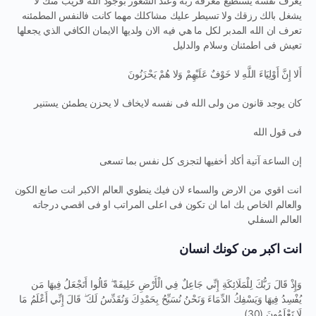
يعرف نفسه يستطيع معرفة ربه وعند الشعور بوجود الله قريب منك لا
يشغل بالك رزقك ولا تسيطر عليك مشاكلك مهما كانت فالنفس المطمئنه
تعرف ان الله المدبر لكل ما هي فيه الان ولديها الايمان الكافي الذي يجعلها
تعيش فى اطمئنان وسلام والدليل
أَلا إِنَّ أَوْلِيَاءَ اللَّهِ لا خَوْفٌ عَلَيْهِمْ وَلا هُمْ يَحْزَنُونَ
كان يوجد قانون من ولى الله فى نفسه لايخاف لا يحزن يطمئن يستنير
فى قول الله
إن الساعة آتية أكاد أخفيها لتجزى كل نفس بما تسعى
انت اقوي من الارض والسماء لان فيك ينطوي العالم الاكبر انت صانع الكون
والعالم الخاص بك اما ان تكون فى اعلى المراتب او فى اقصي درجاته
العالم السفلي
انت اكبر من كونك انسان
وَإِذْ قَالَ رَبُّكَ لِلْمَلَائِكَةِ إِنِّي جَاعِلٌ فِي الْأَرْضِ خَلِيفَةً ۖ قَالُوا أَتَجْعَلُ فِيهَا مَن
يُفْسِدُ فِيهَا وَيَسْفِكُ الدِّمَاءَ وَنَحْنُ نُسَبِّحُ بِحَمْدِكَ وَنُقَدِّسُ لَكَ ۖ قَالَ إِنِّي أَعْلَمُ مَا
لَا تَعْلَمُونَ (30)