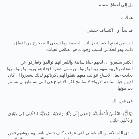
بل إلى أعماق نفسه.
هناك…
قد يبدأ أول اكتشاف حقيقي.
انت من تصنع الحقيقة بل انت الحقيقة وما تسعي اليه يخرج من اعماق
ذاتك وهو انعكاس لسبب وجودك هو انعكاس لحياتك
الكثير يشعروا ان لديهم حياة سابقة واللغز انهم توالفوا وتعارفوا عن
اشخاص قريبة منهم ربما يكونوا من نسل شفرة اجدادهم وربما يكونوا مروا
بحادث جعل الاشباح تتوالف معهم ينقلوا لهم ذكرياتهم لذلك يشعروا ان كان
لديهم حياة سابقة الارواح لا تتناسخ لكن الاشباح هي التى تستطيع ان تستمر
بعد موتها
فى قول الله
(يَا أَيَّتُهَا النَّفْسُ الْمُطْمَئِنَّةُ ارْجِعِي إِلَى رَبِّكِ رَاضِيَةً مَرْضِيَّةً فَادْخُلِي فِي عِبَادِي
وَادْخُلِي جَنَّتِي
ينادى الله الانفس المطمئنى التى عرفت كيف تتصل بانفسهم ووعيهم فمن