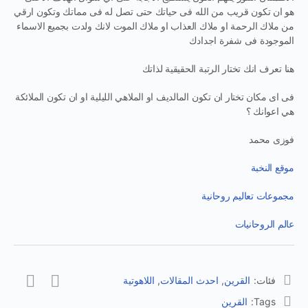
هو ان تكون قريب من الله فى حياتك حتى تصل له فى مماتك وتكون ارقي
من ملاك الرحمة او ملاك العذاب او ملاك الموت لانك ولدت بجميع الاسماء
الموجودة فى شفرة اجدادك
هنا تعرف انك تختار الرتبة الحقيقية لذاتك
فى اى مكان تختار ان تكون المالديف او الملاهي الليلية او ان تكون الملائكة
هي اعوانك ؟
فوزى محمد
موقع النخبة
مجموعات تعاليم روحانية
عالم الروحانيات
فئات:
القرين
,
احدث المقالات
,
اللاهوتية
Tags:
القرين