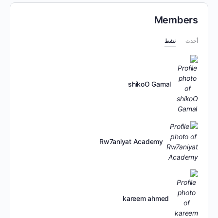
Members
أحدث
نشط
shikoO Gamal
Rw7aniyat Academy
kareem ahmed