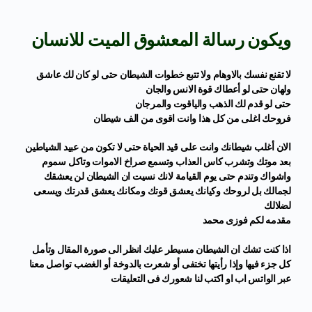
ويكون رسالة المعشوق الميت للانسان
لا تقنع نفسك بالاوهام ولا تتبع خطوات الشيطان حتى لو كان لك عاشق
ولهان حتى لو أعطاك قوة الانس والجان
حتى لو قدم لك الذهب والياقوت والمرجان
فروحك اغلى من كل هذا وانت اقوى من الف شيطا
ن
الان أغلب شيطانك وانت على قيد الحياة حتى لا تكون من عبيد الشياطين
بعد موتك وتشرب كاس العذاب وتسمع صراخ الاموات وتاكل سموم
واشواك وتندم حتى يوم القيامة لانك نسيت ان الشيطان لن يعشقك
لجمالك بل لروحك وكيانك يعشق قوتك ومكانك يعشق قدرتك ويسعى
لضلالك
مقدمه لكم فوزى محمد
اذا كنت تشك ان الشيطان مسيطر عليك انظر الى صورة المقال وتأمل
كل جزء فيها وإذا رأيتها تختفى أو شعرت بالدوخة أو الغضب تواصل معنا
عبر الواتس اب او اكتب لنا شعورك فى التعليقات