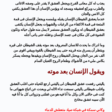
يجذب له كل معانى الفرح ويجعل العشق لا يقدر على وصفه الاغانى
والطرب ويركع لعشيقه ويسجد له ويؤمن الإنسان أن هذا العشق يكفي
كل الانس والجان
عندما يعشق الشيطان الإنسان يقبله ويلمسه ويجعل الإنسان فى قمة
المتعة فى قمة الاكتفاء من الرغبات والشهوات يجعل الإنسان يكتفى
بعشق الشيطان له ويكون العشق مستمر لا يمل منه طول حياته وتكون
النشوة فى كل مكان فى جسد الإنسان وعقله حتى ياتى أجله
وما ادراك ما يحدث للانسان المعروف بعد موته يقف الشيطان على قبره
وينتظر أن يسرق منه قرينه حتى يمد الشيطان بالقوة ويبقي اقوى من
الف نفر من الجان ويحتل الشيطان روح الإنسان ويقيدها ويجعله يسكر
بكاس مليء من الأشواك وطعام الروح الثعبان السام
ويقول الإنسان بعد موته
ياليتني رفضت عشق الشيطان لى ياليتني ارجع للحياه حتى اغلب العشق
واغلب شيطانى ياليتني سمعت نداء الاله لي وبعدت عن اتباع شهواتى ما
كنت فى حالتى الان وكل ما أنا فيه هو من غفلتى ونزواتى كل ما أنا فيه
الآن سببه عشق مخادع
وكاني سمكة في شبكة صياد متعطش للدماء