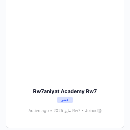
Rw7aniyat Academy Rw7
عضو
@Rw7
Joined مايو 2025
•
•
Active ago