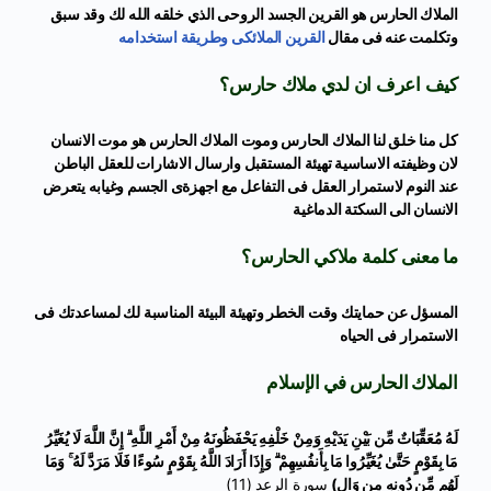
الملاك الحارس هو القرين الجسد الروحى الذي خلقه الله لك وقد سبق
وتكلمت عنه فى مقال
القرين الملائكى وطريقة استخدامه
كيف اعرف ان لدي ملاك حارس؟
كل منا خلق لنا الملاك الحارس وموت الملاك الحارس هو موت الانسان
لان وظيفته الاساسية تهيئة المستقبل وارسال الاشارات للعقل الباطن
عند النوم لاستمرار العقل فى التفاعل مع اجهزةى الجسم وغيابه يتعرض
الانسان الى السكتة الدماغية
ما معنى كلمة ملاكي الحارس؟
المسؤل عن حمايتك وقت الخطر وتهيئة البيئة المناسبة لك لمساعدتك فى
الاستمرار فى الحياه
الملاك الحارس في الإسلام
لَهُ مُعَقِّبَاتٌ مِّن بَيْنِ يَدَيْهِ وَمِنْ خَلْفِهِ يَحْفَظُونَهُ مِنْ أَمْرِ اللَّهِ ۗ إِنَّ اللَّهَ لَا يُغَيِّرُ
مَا بِقَوْمٍ حَتَّىٰ يُغَيِّرُوا مَا بِأَنفُسِهِمْ ۗ وَإِذَا أَرَادَ اللَّهُ بِقَوْمٍ سُوءًا فَلَا مَرَدَّ لَهُ ۚ وَمَا
لَهُم مِّن دُونِهِ مِن وَالٍ)
سورة الرعد (11)