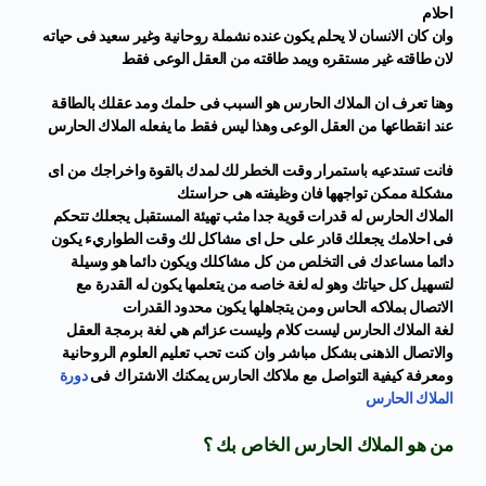
احلام
وان كان الانسان لا يحلم يكون عنده نشملة روحانية وغير سعيد فى حياته
لان
طاقته غير مستقره ويمد طاقته من العقل الوعى فقط
وهنا تعرف ان الملاك الحارس هو السبب فى حلمك ومد عقلك بالطاقة
عند انقطاعها من العقل الوعى
وهذا ليس فقط ما يفعله الملاك الحارس
فانت تستدعيه باستمرار وقت الخطر لك لمدك بالقوة واخراجك من اى
مشكلة ممكن تواجهها فان وظيفته هى حراستك
الملاك الحارس له قدرات قوية جدا مثب تهيئة المستقبل يجعلك تتحكم
فى احلامك يجعلك قادر على حل اى مشاكل لك وقت الطواريء يكون
دائما مساعدك فى التخلص من كل مشاكلك ويكون دائما هو وسيلة
لتسهيل كل حياتك وهو له لغة خاصه من يتعلمها يكون له القدرة مع
الاتصال بملاكه الحاس ومن يتجاهلها يكون محدود القدرات
لغة الملاك الحارس ليست كلام وليست عزائم هي لغة برمجة العقل
والاتصال الذهنى بشكل مباشر وان كنت تحب تعليم العلوم الروحانية
ومعرفة كيفية التواصل مع ملاكك الحارس يمكنك الاشتراك فى
دورة
الملاك الحارس
من هو الملاك الحارس الخاص بك ؟