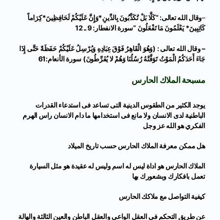
–
وقال الله تعالى: “كَلَّا بَلْ تُكَذِّبُونَ بِالدِّينِ*وَإِنَّ عَلَيْكُمْ لَحَافِظِينَ*كِرَاماً
كَاتِبِينَ* يَعْلَمُونَ مَا تَفْعَلُونَ “سورة الانفطار: 9 ـ 12
– وقال الله تعالى : (وَهُوَ الْقَاهِرُ فَوْقَ عِبَادِهِ وَيُرْسِلُ عَلَيْكُمْ حَفَظَةً حَتَّى إِذَا
جَاءَ أَحَدَكُمُ الْمَوْتُ تَوَفَّتْهُ رُسُلُنَا وَهُمْ لا يُفَرِّطُونَ) سورة الأنعام:61
مسبحة الملاك الحارس
يوجد الكثير من الطقوس الدينية التى تساعد فى استدعاء القدرات
الباطنية لدى الانسان ولا مانع فى استخدامها ما دام الانسان راس الهرم
الفكري هو الله عز وجل
هل ممكن معرفة الملاك الحارس حسب تاريخ الميلاد
الملاك الحارس هو اداة ليس له اسم وليس له عقيدة هو مثل السيارة
تعمل بافكارك وبشعورك بها
كيفية التواصل مع ملاكك الحارس
عن طريق التحكم فى العقل الواعى والعقل الباطن والعين الثالثة والهالة