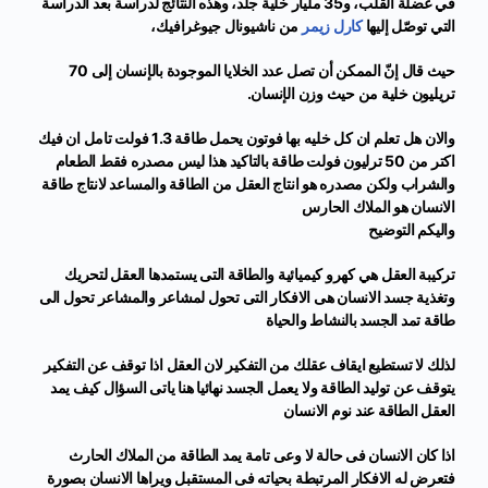
في عضلة القلب، و35 مليار خلية جلد، وهذه النتائج لدراسة بعد الدراسة
التي توصّل إليها
كارل زيمر
من ناشيونال
جيوغرافيك،
حيث قال إنّ الممكن أن تصل عدد الخلايا الموجودة بالإنسان إلى 70
تريليون خلية من حيث وزن الإنسان.
والان هل تعلم ان كل خليه بها فوتون يحمل طاقة 1.3 فولت
تامل ان فيك
اكتر من 50 ترليون فولت طاقة بالتاكيد هذا ليس مصدره فقط الطعام
والشراب ولكن مصدره هو انتاج العقل من الطاقة والمساعد لانتاج طاقة
الانسان هو الملاك الحارس
واليكم التوضي
ح
تركيبة العقل هي كهرو كيميائية والطاقة التى يستمدها العقل لتحريك
وتغذية جسد الانسان هى الافكار التى تحول لمشاعر والمشاعر تحول الى
طاقة تمد الجسد بالنشاط والحياة
لذلك لا تستطيع ايقاف عقلك من التفكير لان العقل اذا توقف عن التفكير
يتوقف عن توليد الطاقة ولا يعمل الجسد نهائيا هنا ياتى السؤال كيف يمد
العقل الطاقة عند نوم الانسان
اذا كان الانسان فى حالة لا وعى تامة يمد الطاقة من الملاك الحارث
فتعرض له الافكار المرتبطة بحياته فى المستقبل ويراها الانسان بصورة