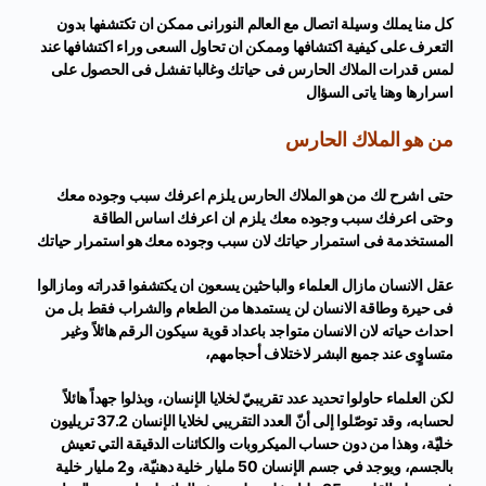
كل منا يملك وسيلة اتصال مع العالم النورانى ممكن ان تكتشفها بدون
التعرف على كيفية اكتشافها وممكن ان تحاول السعى وراء اكتشافها عند
لمس قدرات الملاك الحارس فى حياتك وغالبا تفشل فى الحصول على
اسرارها وهنا ياتى السؤال
من هو الملاك الحارس
حتى اشرح لك من هو الملاك الحارس يلزم اعرفك سبب وجوده معك
وحتى اعرفك سبب وجوده معك يلزم ان اعرفك اساس الطاقة
المستخدمة فى استمرار حياتك لان سبب وجوده معك هو استمرار حياتك
عقل الانسان مازال العلماء والباحثين يسعون ان يكتشفوا قدراته ومازالوا
فى حيرة وطاقة الانسان لن يستمدها من الطعام والشراب فقط بل من
احداث حياته لان الانسان متواجد باعداد قوية سيكون الرقم هائلاً وغير
متساوٍى عند جميع البشر
لاختلاف أحجامهم،
لكن العلماء حاولوا تحديد عدد تقريبيّ لخلايا الإنسان، وبذلوا جهداً هائلاً
لحسابه، وقد توصّلوا إلى أنّ العدد التقريبي لخلايا الإنسان 37.2 تريليون
خليّة، وهذا من دون حساب الميكروبات والكائنات الدقيقة التي تعيش
بالجسم، ويوجد في جسم الإنسان 50 مليار خلية دهنيّة، و2 مليار خلية