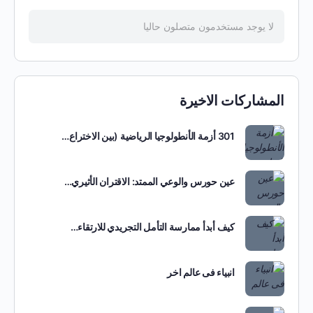
لا يوجد مستخدمون متصلون حاليا
المشاركات الاخيرة
301 أزمة الأنطولوجيا الرياضية (بين الاختراع…
عين حورس والوعي الممتد: الاقتران الأثيري…
كيف أبدأ ممارسة التأمل التجريدي للارتقاء…
انبياء فى عالم اخر