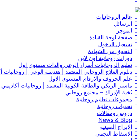
عالم الروحانيات
الرسائل
الموجز
صفحة لوحة القيادة
تسجيل الدخول
التحقق من الشهادة
دورات روحانية اون لاين
تعليم الروحانيات أسرار الوعي والذات مستوي اول
دبلوم العلاج الروحاني المعتمد | هندسة الوعي | روحانيات أ
علم الحروف والارقام المستوى الاول
ماستر الريكي والطاقة الكونية المعتمد | روحانيات أكاديمي
نُخبة الإدراك – مجتمع روحاني
مجموعات تعاليم روحانية
تحديات روحانية
دروس ومقالات
News & Blog
الابراج الصينية
الاسقاط النجمى