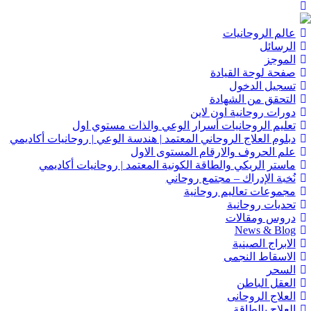
عالم الروحانيات
الرسائل
الموجز
صفحة لوحة القيادة
تسجيل الدخول
التحقق من الشهادة
دورات روحانية اون لاين
تعليم الروحانيات أسرار الوعي والذات مستوي اول
دبلوم العلاج الروحاني المعتمد | هندسة الوعي | روحانيات أكاديمي
علم الحروف والارقام المستوى الاول
ماستر الريكي والطاقة الكونية المعتمد | روحانيات أكاديمي
نُخبة الإدراك – مجتمع روحاني
مجموعات تعاليم روحانية
تحديات روحانية
دروس ومقالات
News & Blog
الابراج الصينية
الاسقاط النجمى
السحر
العقل الباطن
العلاج الروحانى
العلاج بالطاقة