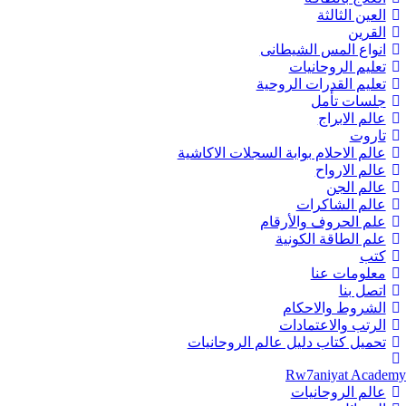
العين الثالثة
القرين
انواع المس الشيطانى
تعليم الروحانيات
تعليم القدرات الروحية
جلسات تأمل
عالم الابراج
تاروت
عالم الاحلام بوابة السجلات الاكاشية
عالم الارواح
عالم الجن
عالم الشاكرات
علم الحروف والأرقام
علم الطاقة الكونية
كتب
معلومات عنا
اتصل بنا
الشروط والاحكام
الرتب والاعتمادات
تحميل كتاب دليل عالم الروحانيات
Rw7aniyat Academy
عالم الروحانيات