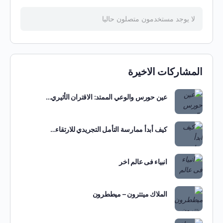
لا يوجد مستخدمون متصلون حاليا
المشاركات الاخيرة
عين حورس والوعي الممتد: الاقتران الأثيري…
كيف أبدأ ممارسة التأمل التجريدي للارتقاء…
انبياء فى عالم اخر
الملاك ميتترون – ميططرون