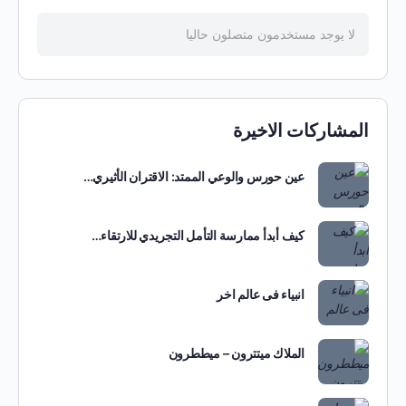
لا يوجد مستخدمون متصلون حاليا
المشاركات الاخيرة
عين حورس والوعي الممتد: الاقتران الأثيري…
كيف أبدأ ممارسة التأمل التجريدي للارتقاء…
انبياء فى عالم اخر
الملاك ميتترون – ميططرون