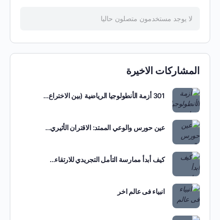
لا يوجد مستخدمون متصلون حاليا
المشاركات الاخيرة
301 أزمة الأنطولوجيا الرياضية (بين الاختراع…
عين حورس والوعي الممتد: الاقتران الأثيري…
كيف أبدأ ممارسة التأمل التجريدي للارتقاء…
انبياء فى عالم اخر